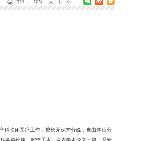
打印
字号：
大
中
小
妇产科临床医疗工作，擅长无保护分娩，自由体位分
妇科各类经腹、腔镜手术。发表学术论文三篇，系安