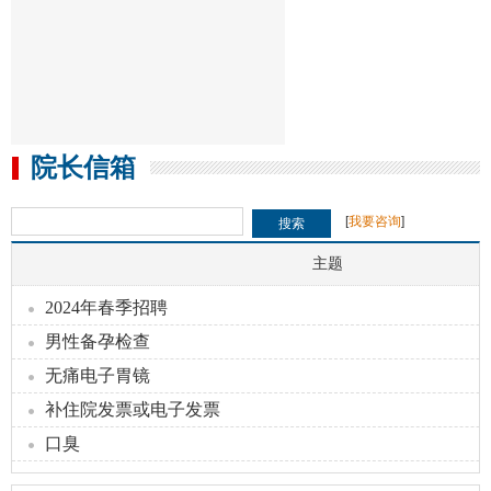
院长信箱
[
我要咨询
]
主题
留言人
留言时间
回复状态
2024年春季招聘
男性备孕检查
刘祥婷
[2024-2-16]
【已回复】
无痛电子胃镜
邹绪权
[2024-1-26]
【已回复】
补住院发票或电子发票
国灿灿
[2024-1-22]
【已回复】
口臭
许苏文
[2023-9-17]
【已回复】
黄华
[2023-7-26]
【已回复】