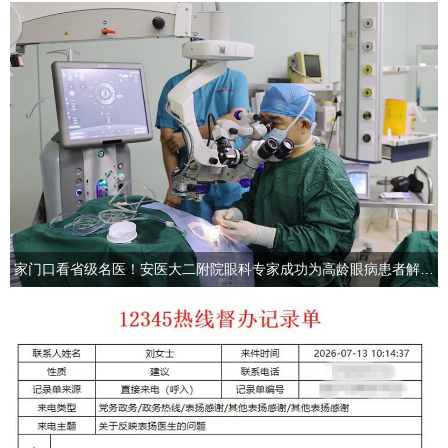
家门口看省级名医！安医大二附院眼科专家成功为高龄眼病患者解除视力...