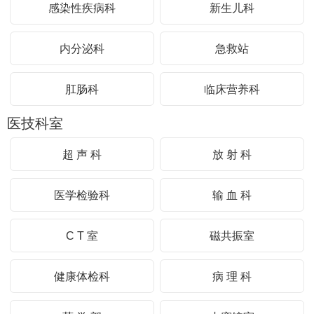
感染性疾病科
新生儿科
内分泌科
急救站
肛肠科
临床营养科
医技科室
超 声 科
放 射 科
医学检验科
输 血 科
C T 室
磁共振室
健康体检科
病 理 科