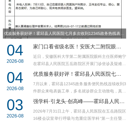
优质服务获好评！霍邱县人民医院七月多次收到12345政务热线表扬...
04
家门口看省级名医！安医大二附院眼科专家成功为高龄眼病患者解除视力困扰
近日，安徽医科大学第二附属医院眼科主任医师鲍宁
2026-08
在霍邱县人民医院五岳路院区开展门诊坐诊及疑难手
术救治工作，成功为高龄眼病患者解除视力困扰。
04
优质服务获好评！霍邱县人民医院七月多次收到12345政务热线表扬
72岁老年...
关于持续开展存量预交金清退工作的公告
7月以来，霍邱县12345政务服务便民热线连续收到3
2026-08
霍邱县人民医院南区新门诊试运行公告
件群众来电表扬工单，多名就诊群众主动致电，真诚
夸赞霍邱县人民医院不同科室医护人员专业精湛、贴
03
强学科·引龙头·创高峰——霍邱县人民医院呼吸与危重症医学科聘任省级学科带头人，高质量发展再提速
霍邱县人民医院关于启用院徽的公告
心尽责，优质诊疗服务收获群众广泛认可。 ...
2026年7月31日上午，霍邱县人民医院在五岳路院区
关于霍邱县人民医院LOGO征集评选结果的公示
2026-08
16楼会议室举行呼吸与危重症医学科“第一主任暨学
术主任”聘任仪式。安医大二附院执行院长赵卉携呼
关于办理门诊预交金退款的再次通知