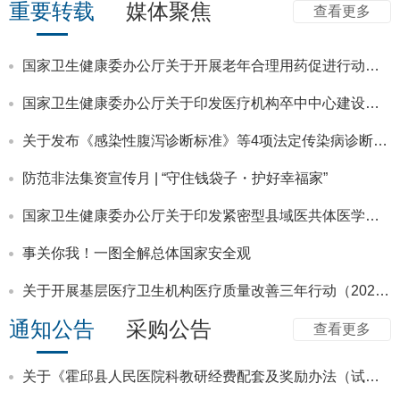
重要转载
媒体聚焦
查看更多
吸与危重症医学科主任杨进教授、呼吸病学研究所副
关于《霍邱县人民医院科教研经费配套及奖励办法（试行）》征求意见的通知
所...
国家卫生健康委办公厅关于开展老年合理用药促进行动（2026—2030年）的通知
【名医有约】省级区域（专科）医疗中心市外专家出诊信息！（8月11日~8月17日）
国家卫生健康委办公厅关于印发医疗机构卒中中心建设与管理指导原则（2026年版）的通知
【名医有约】省级区域（专科）医疗中心市外专家出诊信息！（8月4日~8月10日）
关于发布《感染性腹泻诊断标准》等4项法定传染病诊断标准的通告
关于持续开展存量预交金清退工作的公告
防范非法集资宣传月 | “守住钱袋子・护好幸福家”
霍邱县人民医院南区新门诊试运行公告
国家卫生健康委办公厅关于印发紧密型县域医共体医学影像中心建设与服务指南（试行）等4项指南的通知
霍邱县人民医院关于启用院徽的公告
事关你我！一图全解总体国家安全观
关于霍邱县人民医院LOGO征集评选结果的公示
关于开展基层医疗卫生机构医疗质量改善三年行动（2026—2028年）的通知
通知公告
采购公告
关于办理门诊预交金退款的再次通知
查看更多
关于《霍邱县人民医院科教研经费配套及奖励办法（试行）》征求意见的通知