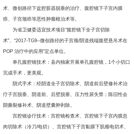
术、微创路径下盆腔脏器脱垂的治疗、腹腔镜下子宫内膜
癌、子宫颈癌等恶性肿瘤根治术等。
为省卫健委适宜技术项目“腹腔镜下全子宫切除
术”、“2017-TG9--微创路径的子宫颈/阴道残端腹壁悬吊术在
POP 治疗中的应用”定点单位。
单孔腹腔镜技术：县内独家开展单孔腹腔镜，1个小切口
完成手术，更美观。
阴式手术：经阴道全子宫切除术、阴道前后壁修补术治
疗子宫脱垂、阴道前、后壁脱垂、压力性尿失禁；陈旧性会
阴撕裂修补术、阴道壁囊肿剥除。
宫腔镜诊疗技术：宫腔镜检查术、宫腔镜下子宫内膜息
肉切除术（冷刀/电切）、宫腔镜下子宫黏膜下肌瘤电切术、