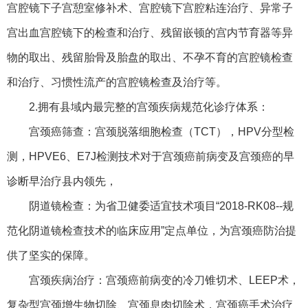
宫腔镜下子宫憩室修补术、宫腔镜下宫腔粘连治疗、异常子
宫出血宫腔镜下的检查和治疗、残留嵌顿的宫内节育器等异
物的取出、残留胎骨及胎盘的取出、不孕不育的宫腔镜检查
和治疗、习惯性流产的宫腔镜检查及治疗等。
2.拥有县域内最完整的宫颈疾病规范化诊疗体系：
宫颈癌筛查：宫颈脱落细胞检查（TCT），HPV分型检
测，HPVE6、E7J检测技术对于宫颈癌前病变及宫颈癌的早
诊断早治疗县内领先，
阴道镜检查：为省卫健委适宜技术项目“2018-RK08--规
范化阴道镜检查技术的临床应用”定点单位，为宫颈癌防治提
供了坚实的保障。
宫颈疾病治疗：宫颈癌前病变的冷刀锥切术、LEEP术，
复杂型宫颈增生物切除、宫颈息肉切除术，宫颈癌手术治疗