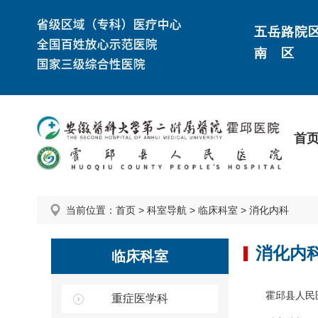
五岳路院
南 区
首
当前位置：
首页
>
科室导航
>
临床科室
>
消化内科
消化内
临床科室
霍邱县人民
重症医学科