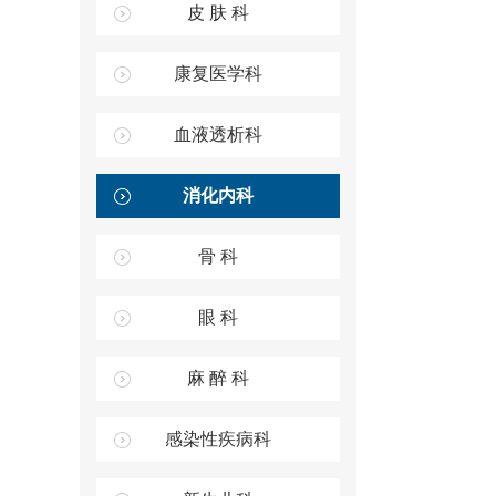
皮 肤 科
康复医学科
血液透析科
消化内科
骨 科
眼 科
麻 醉 科
感染性疾病科