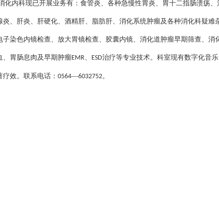
消化内科现已开展业务有：食管炎、各种急慢性胃炎、胃十二指肠溃疡、
腺炎、肝炎、肝硬化、酒精肝、脂肪肝、消化系统肿瘤及各种消化科疑难
电子染色内镜检查、放大胃镜检查、胶囊内镜、消化道肿瘤早期筛查、消
血、胃肠息肉及早期肿瘤
、
治疗等专业技术。科室现有数字化音乐
EMR
ESD
著疗效。联系电话：
—
。
0564
6032752