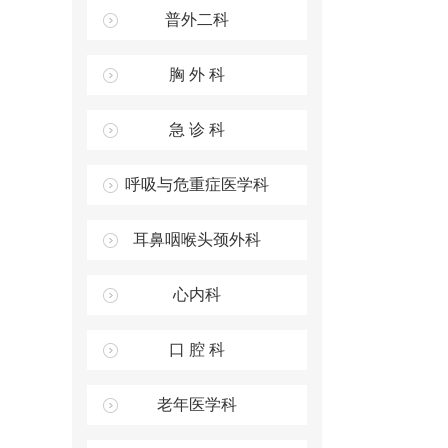
普外二科
胸 外 科
急 诊 科
呼吸与危重症医学科
耳鼻咽喉头颈外科
心内科
口 腔 科
老年医学科