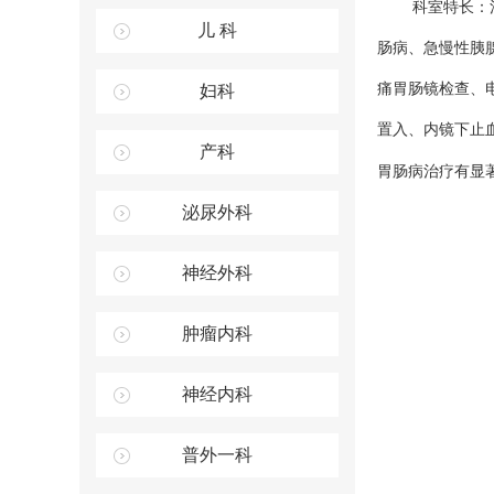
科室特长：
儿 科
肠病、急慢性胰
痛胃肠镜检查、
妇科
置入、内镜下止
产科
胃肠病治疗有显
泌尿外科
神经外科
肿瘤内科
神经内科
普外一科