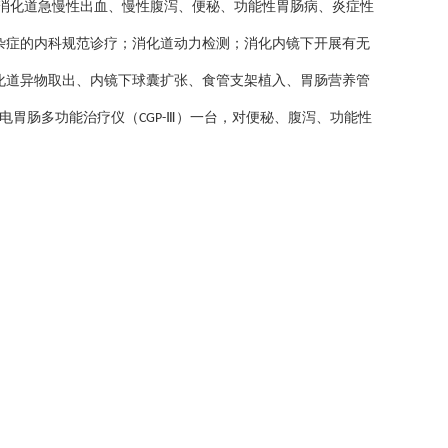
消化道急慢性出血、慢性腹泻、便秘、功能性胃肠病、炎症性
杂症的内科规范诊疗；消化道动力检测；消化内镜下开展有无
化道异物取出、内镜下球囊扩张、食管支架植入、胃肠营养管
电胃肠多功能治疗仪（
Ⅲ）一台，对便秘、腹泻、功能性
CGP-