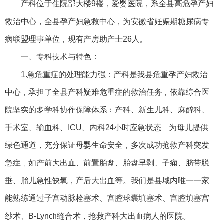
产科位于住院部大楼9楼，爱婴医院，系全县高危孕产妇
救治中心，全县孕产妇急救中心，为安徽省妊娠期糖尿病专
病联盟理事单位，现有产房助产士26人。
一、专科技术与特色：
1.急危重症的处理能力强：产科是我县危重孕产妇救治
中心，承
担了全县产科疑难危重症的救治任务，依靠综合医
院坚实的多学科协作保障体系：产科、新生儿科、麻醉科、
手术室、输血科、ICU、内科24小时应急状态，为母儿提供
绿色通道，充分保证母婴生命安全，多次成功抢救产科突发
急症，如产前大出血、前置胎盘、胎盘早剥、子痫、脐带脱
垂、胎儿急性缺氧，产后大出血等。我们是县域内唯一一家
能熟练通过子宫动脉栓塞术、宫腔球囊填塞术、宫腔填塞宫
纱术、B-Lynch缝合术，抢救产科大出血病人的医院。