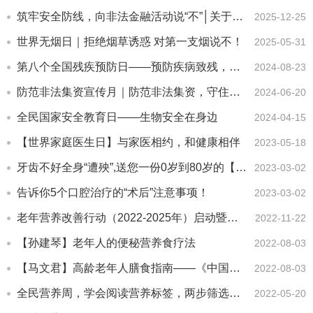
筑牢安全防线，向非法金融活动说“不”│关于提高风险防范、远离非法...
2025-12-25
世界无烟日｜拒绝烟草诱惑 对第一支烟说不！
2025-05-31
第八个全国残疾预防日——预防疾病致残，共享健康生活
2024-08-23
防范非法集资宣传月｜防范非法集资，守住钱袋子
2024-06-20
全民国家安全教育日——生物安全在身边
2024-04-15
【世界家庭医生日】与家医相约，和健康相伴
2023-05-18
牙齿不好全身“遭殃”,送您一份0岁到80岁的【护牙指南】
2023-03-02
告诉你5个口腔治疗的“术后”注意事项！
2023-03-02
老年营养改善行动（2022-2025年）启动暨中国老年人膳食指南...
2022-11-22
【孙建琴】老年人的便秘营养食疗法
2022-08-03
【马文君】高龄老年人膳食指南——《中国居民膳食指南2022》
2022-08-03
全民营养周，学会阅读营养标签，两步筛选慢性病人群健康食品
2022-05-20