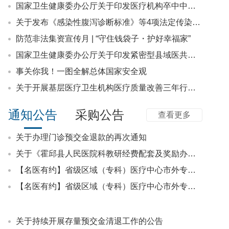
【名医有约】省级区域（专科）医疗中心市外专家出诊信息！（8月11日~8月17日）
国家卫生健康委办公厅关于印发医疗机构卒中中心建设与管理指导原则（2026年版）的通知
【名医有约】省级区域（专科）医疗中心市外专家出诊信息！（8月4日~8月10日）
关于发布《感染性腹泻诊断标准》等4项法定传染病诊断标准的通告
防范非法集资宣传月 | “守住钱袋子・护好幸福家”
国家卫生健康委办公厅关于印发紧密型县域医共体医学影像中心建设与服务指南（试行）等4项指南的通知
关于持续开展存量预交金清退工作的公告
事关你我！一图全解总体国家安全观
霍邱县人民医院南区新门诊试运行公告
关于开展基层医疗卫生机构医疗质量改善三年行动（2026—2028年）的通知
霍邱县人民医院关于启用院徽的公告
关于霍邱县人民医院LOGO征集评选结果的公示
通知公告
采购公告
查看更多
关于办理门诊预交金退款的再次通知
关于《霍邱县人民医院科教研经费配套及奖励办法（试行）》征求意见的通知
【名医有约】省级区域（专科）医疗中心市外专家出诊信息！（8月11日~8月17日）
【名医有约】省级区域（专科）医疗中心市外专家出诊信息！（8月4日~8月10日）
关于持续开展存量预交金清退工作的公告
霍邱县人民医院南区新门诊试运行公告