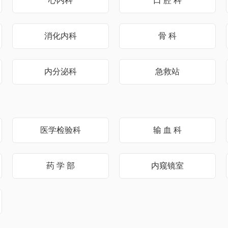
心内科
口 腔 科
消化内科
骨 科
内分泌科
急救站
医学检验科
输 血 科
药 学 部
内窥镜室