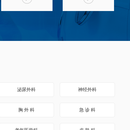
泌尿外科
神经外科
胸 外 科
急 诊 科