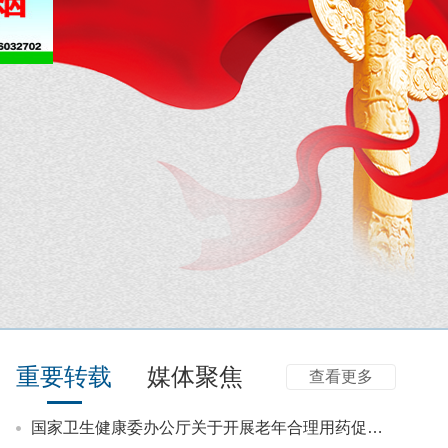
关于持续开展存量预交金清退工作的公告
霍邱县人民医院南区新门诊试运行公告
霍邱县人民医院关于启用院徽的公告
关于霍邱县人民医院LOGO征集评选结果的公示
重要转载
媒体聚焦
查看更多
关于办理门诊预交金退款的再次通知
关于《霍邱县人民医院科教研经费配套及奖励办法（试行）》征求意见的通知
国家卫生健康委办公厅关于开展老年合理用药促进行动（2026—2030年）的通知