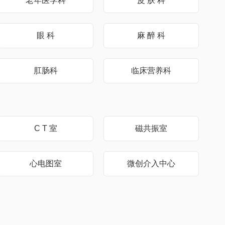
老年医学科
皮 肤 科
眼 科
麻 醉 科
肛肠科
临床营养科
C T 室
磁共振室
心电图室
微创介入中心