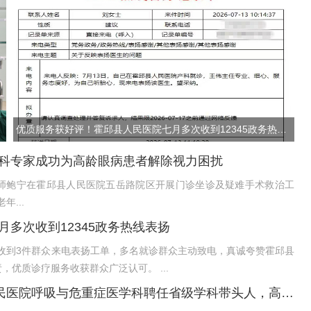
.
优质服务获好评！霍邱县人民医院七月多次收到12345政务热线表扬...
科专家成功为高龄眼病患者解除视力困扰
师鲍宁在霍邱县人民医院五岳路院区开展门诊坐诊及疑难手术救治工
视力困扰。 72岁老年...
多次收到12345政务热线表扬
连续收到3件群众来电表扬工单，多名就诊群众主动致电，真诚夸赞霍邱县
人民医院不同科室医护人员专业精湛、贴心尽责，优质诊疗服务收获群众广泛认可。 ...
强学科·引龙头·创高峰——霍邱县人民医院呼吸与危重症医学科聘任省级学科带头人，高质量发展再提速