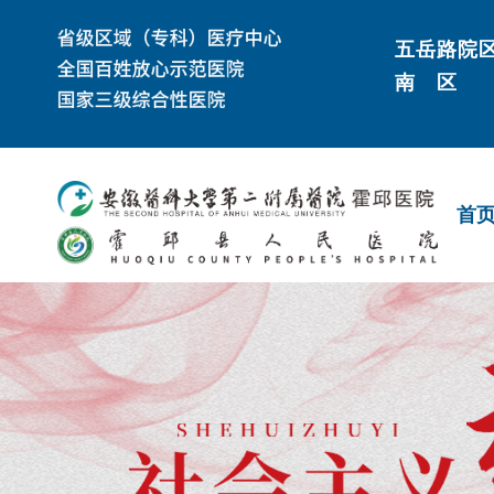
五岳路院
南 区
首