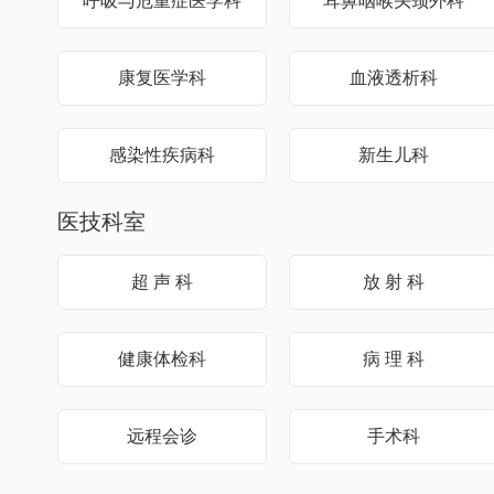
呼吸与危重症医学科
耳鼻咽喉头颈外科
康复医学科
血液透析科
感染性疾病科
新生儿科
医技科室
超 声 科
放 射 科
健康体检科
病 理 科
远程会诊
手术科