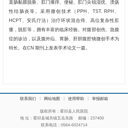
直肠黏膜脱垂、肛门瘙痒、便秘、肛门尖锐湿疣、溃疡
性结肠炎等。采用微创技术（PPH、TST. RPH、
HCPT、安氏疗法）治疗环状混合痔、高位复杂性肛
瘘，脱肛等，拥有丰富的临床经验。对腹部创伤、急腹
症的诊治，以及腹外疝、胃肠、肝胆腹腔镜微创手术为
特长。在CN 期刊上发表学术论文一篇。
联系我们
网站地图
使用帮助
举报邮箱
版权所有：霍邱县人民医院
地 址：霍邱县城关镇五岳东路
邮编：237400
联系电话：0564-6024714