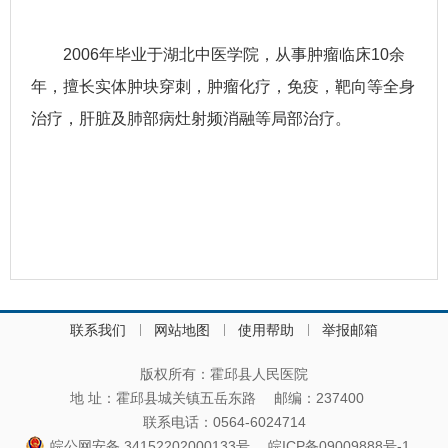
2006年毕业于湖北中医学院，从事肿瘤临床10余
年，擅长实体肿块穿刺，肿瘤化疗，免疫，靶向等全身
治疗，肝脏及肺部病灶射频消融等局部治疗。
联系我们
网站地图
使用帮助
举报邮箱
版权所有：霍邱县人民医院
地 址：霍邱县城关镇五岳东路
邮编：237400
联系电话：0564-6024714
皖公网安备 34152202000133号
皖ICP备09009888号-1