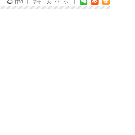
打印
字号：
大
中
小