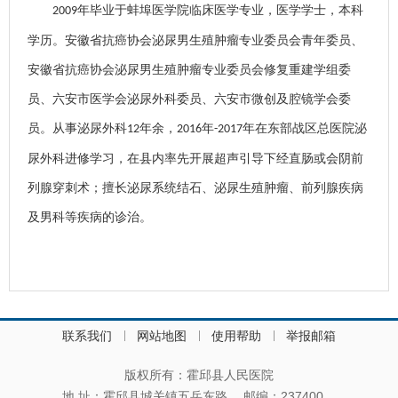
年毕业于蚌埠医学院临床医学专业，医学学士，本科
2009
学历。安徽省抗癌协会泌尿男生殖肿瘤专业委员会青年委员、
安徽省抗癌协会泌尿男生殖肿瘤专业委员会修复重建学组委
员、六安市医学会泌尿外科委员、六安市微创及腔镜学会委
员。从事泌尿外科
年余，
年
年在东部战区总医院泌
12
2016
-2017
尿外科进修学习，在县内率先开展超声引导下经直肠或会阴前
列腺穿刺术；擅长泌尿系统结石、泌尿生殖肿瘤、前列腺疾病
及男科等疾病的诊治。
联系我们
网站地图
使用帮助
举报邮箱
版权所有：霍邱县人民医院
地 址：霍邱县城关镇五岳东路
邮编：237400