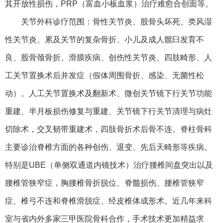
其开放性损伤，PRP（富血小板血浆）治疗难愈合创面等。
关节外科诊疗范围：骨性关节炎、股骨头坏死、类风湿
性关节炎、累及关节的复杂骨折、小儿及成人髋臼发育不
良、股骨颈骨折、滑膜疾病、创伤性关节炎、四肢畸形、人
工关节置换术后并发症（假体周围骨折、感染、无菌性松
动）。人工关节置换术及翻新术、微创关节镜下行关节功能
重建、半月板损伤修复与重建、关节镜下行关节清理与病灶
切除术，交叉韧带重建术，四肢骨折术后骨不连。脊柱骨科
主要诊治脊椎方面的各种创伤、退变、先后天畸形等疾病。
特别是UBE（单侧双通道内镜技术）治疗腰椎间盘突出以及
腰椎管狭窄症，胸腰椎骨折脱位、脊髓损伤、腰椎管狭窄
症、椎弓不连和脊椎滑脱症、经皮椎体成形术。近几年来科
室与省内外多家三甲医院骨科合作，手术技术更加精益求