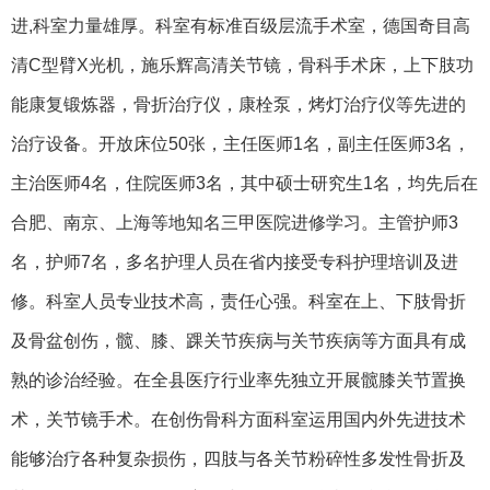
进,科室力量雄厚。科室有标准百级层流手术室，德国奇目高
清C型臂X光机，施乐辉高清关节镜，骨科手术床，上下肢功
能康复锻炼器，骨折治疗仪，康栓泵，烤灯治疗仪等先进的
治疗设备。开放床位50张，主任医师1名，副主任医师3名，
主治医师4名，住院医师3名，其中硕士研究生1名，均先后在
合肥、南京、上海等地知名三甲医院进修学习。主管护师3
名，护师7名，多名护理人员在省内接受专科护理培训及进
修。科室人员专业技术高，责任心强。科室在上、下肢骨折
及骨盆创伤，髋、膝、踝关节疾病与关节疾病等方面具有成
熟的诊治经验。在全县医疗行业率先独立开展髋膝关节置换
术，关节镜手术。在创伤骨科方面科室运用国内外先进技术
能够治疗各种复杂损伤，四肢与各关节粉碎性多发性骨折及