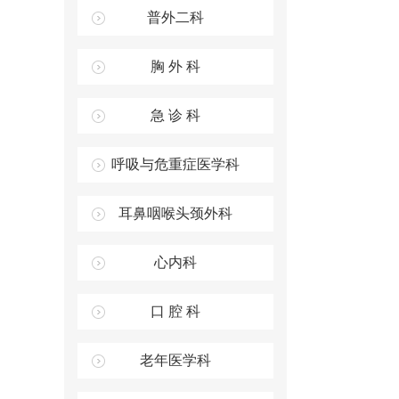
普外二科
胸 外 科
急 诊 科
呼吸与危重症医学科
耳鼻咽喉头颈外科
心内科
口 腔 科
老年医学科