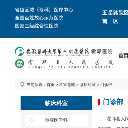
五岳路院
南 区
首
当前位置：
首页
>
科室导航
>
临床科室
>
门诊部
门诊部
临床科室
霍邱县人
重症医学科