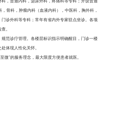
外科，普通内科，泌尿外科，疼痛科等专科；开设普通
科，骨科，肿瘤内科（血液内科），中医科，胸外科，
，门诊外科等专科；常年有省内外专家驻点坐诊。各项
检查。
，规范诊疗管理。各楼层标识指示明确醒目，门诊一楼
之处体现人性化关怀。
精至微
"
的服务理念，最大限度方便患者就医。