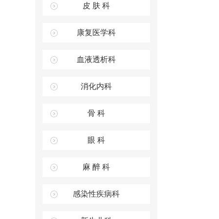
皮 肤 科
康复医学科
血液透析科
消化内科
骨 科
眼 科
麻 醉 科
感染性疾病科