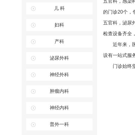
五官科，感染
儿 科
的门诊
20
个，
五官科，泌尿
妇科
检查设备齐全
产科
近年来，
设有一站式服
泌尿外科
门诊始终
神经外科
肿瘤内科
神经内科
普外一科