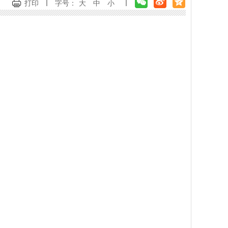
打印
字号：
大
中
小