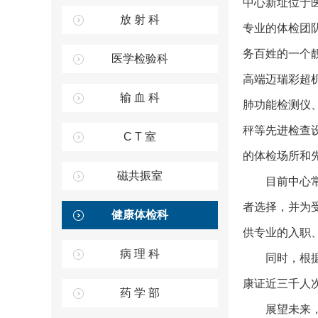
中心新址位于
放 射 科
专业的体检团
务百姓的一个
医学检验科
高端迈瑞彩超
输 血 科
肺功能检测仪
秤等先进检查
C T 室
的体检场所和
磁共振室
目前中心
者选择，并为
健康体检科
供专业的入职
病 理 科
同时，根
康证近三千人
药 学 部
展望未来