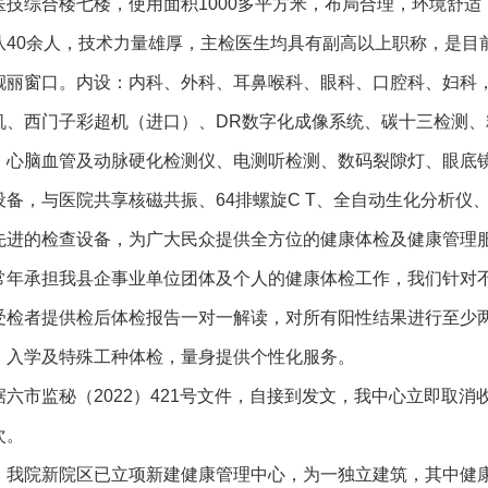
医技综合楼七楼，使用面积1000多平方米，布局合理，环境舒
队40余人，技术力量雄厚，主检医生均具有副高以上职称，是目
靓丽窗口。内设：内科、外科、耳鼻喉科、眼科、口腔科、妇科，
机、西门子彩超机（进口）、DR数字化成像系统、碳十三检测
、心脑血管及动脉硬化检测仪、电测听检测、数码裂隙灯、眼底
设备，与医院共享核磁共振、64排螺旋C T、全自动生化分析
先进的检查设备，为广大民众提供全方位的健康体检及健康管理
常年承担我县企事业单位团体及个人的健康体检工作，我们针对
受检者提供检后体检报告一对一解读，对所有阳性结果进行至少
、入学及特殊工种体检，量身提供个性化服务。
据六市监秘（2022）421号文件，自接到发文，我中心立即取消
次。
，我院新院区已立项新建健康管理中心，为一独立建筑，其中健康