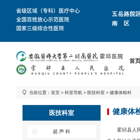
五岳路院
南 区
首
当前位置：
首页
>
科室导航
>
医技科室
>
健康体检科
健康体
医技科室
霍邱县人
超 声 科