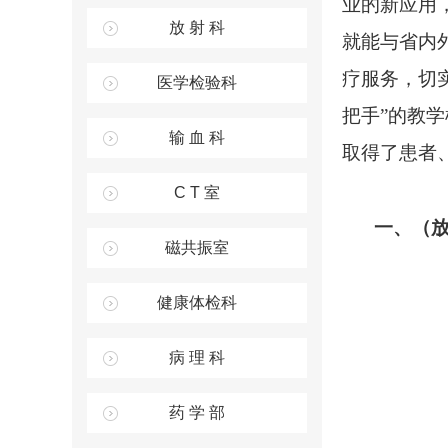
业的新应用
放 射 科
就能与省内
疗服务，切
医学检验科
把手”的教
输 血 科
取得了患者
C T 室
一、（
磁共振室
健康体检科
病 理 科
药 学 部