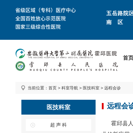
五岳路院
南 区
首
当前位置：
首页
>
科室导航
>
医技科室
>
远程会诊
远程会
医技科室
霍邱县
超 声 科