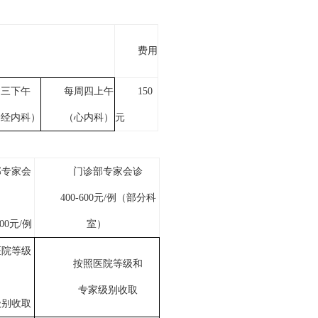
间
费用
周三下午
每周四上午
150
神经内科）
（心内科）
元
部专家会
门诊部专家会诊
400-600
元
/
例（部分科
00
元
/
例
室）
医院等级
按照医院等级和
专家级别收取
级别收取