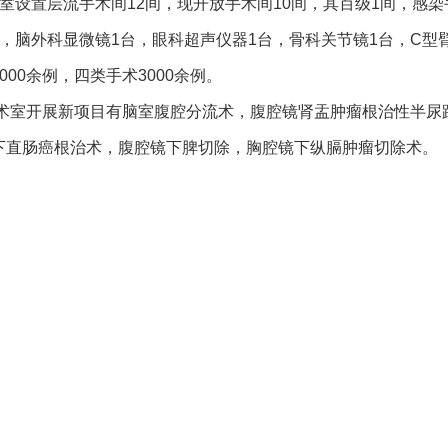
室设置层流手术间
12
间，现开放手术间
10
间，其百级
1
间，感染
，脑外科显微镜
1
台，眼科超声仪器
1
台，骨科关节镜
1
台，
C
型
000
余例，四类手术
3000
余例。
术室开展新项目有脑室腹腔分流术，腹腔镜肾盂肿瘤根治性半尿
下直肠癌根治术，腹腔镜下脾切除，胸腔镜下纵膈肿瘤切除术。