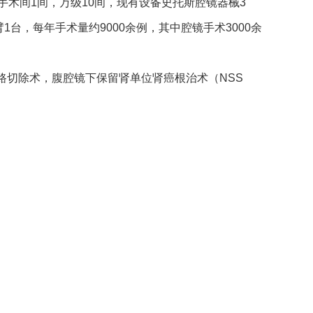
手术间
1
间，万级
10
间，现有设备史托斯腔镜器械
3
臂
1
台，每年手术量约
9000
余例，其中腔镜手术
3000
余
路切除术，腹腔镜下保留肾单位肾癌根治术（
NSS