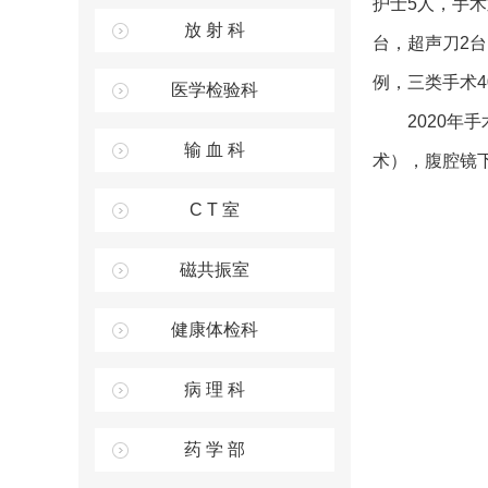
护士
5
人，手术
放 射 科
台，超声刀
2
台
例，三类手术
4
医学检验科
2020
年手
输 血 科
术），腹腔镜
C T 室
磁共振室
健康体检科
病 理 科
药 学 部