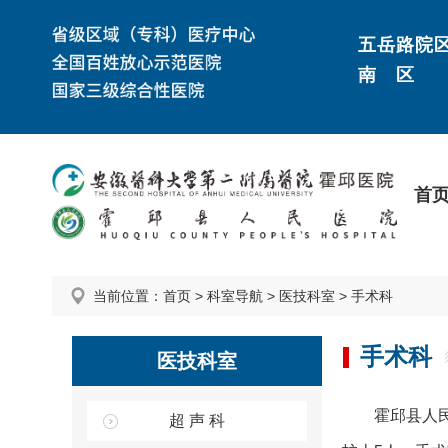
五岳路院
南 区
首
当前位置：
首页
>
科室导航
>
医技科室
>
手术科
手术科
医技科室
霍邱县人
超 声 科