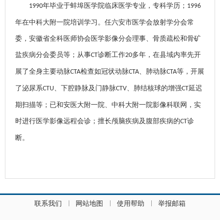
年毕业于蚌埠医学院临床医学专业，专科学历；
1990
1996
年在中科大附一院培训学习。任六安市医学会放射学分会常
委，安徽省全科医师协会医学影像分会理事、骨质疏松和骨矿
盐疾病分会委员等；从事
诊断工作
多年，在县域内率先开
CT
20
展了全身主要动脉
检查如冠状动脉
、肺动脉
等，开展
CTA
CTA
CTA
了泌尿系
、下腔静脉及门静脉
、肺结核球的增强
延迟
CTU
CTV
CT
期扫描等；已和安医大附一院、中科大附一院影像科联网，实
时进行医学影像远程会诊；擅长颅脑疾病及腹部疾病的
诊
CT
断。
联系我们
网站地图
使用帮助
举报邮箱