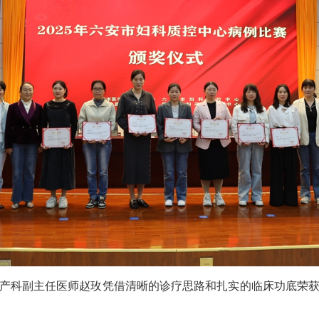
产科副主任医师赵玫凭借清晰的诊疗思路和扎实的临床功底荣