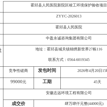
霍邱县人民医院新院区竣工环境保护验收项目
ZYYC-2026013
霍邱县人民医院
中盈永诚咨询集团有限公司
地址：霍邱县城关镇锦绣新世界
27栋116
址
联系方式：
0564-6019345
发包时间
竞争性磋商
2026年4月20日1
99000
工期
元
45
天
安徽志远环境工程有限公司
成交价
肆万肆仟元整
(
44000
元
)