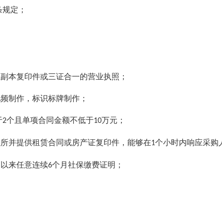
条规定；
证副本复印件或三证合一的营业执照；
视频制作，标识标牌制作；
于
个且单项合同金额不低于
万元；
2
10
住所并提供租赁合同或房产证复印件，能够在
个小时内响应采购
1
日以来任意连续
个月社保缴费证明；
6