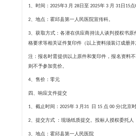
、时间：
年
月
日至
年
月
日
点
1
202
5
3
28
202
5
3
31
15
、地点：
霍邱县第一人民医院宣传科。
2
、获取方式：各潜在供应商持法人谈判授权书原
3
格要求等相关证件复印件（以上资料须装订成册并
注：报名时需提供以上原件和复印件，报名资料不
则不予参加竞价。
、售价：零元
4
四、响应文件提交
、截止时间：
年
月
日
点
分
北京
1
202
5
3
31
15
00
(
、提交方式 ：现场纸质提交。投标人授权委托
2
、地点：
霍邱县第一人民医院
3