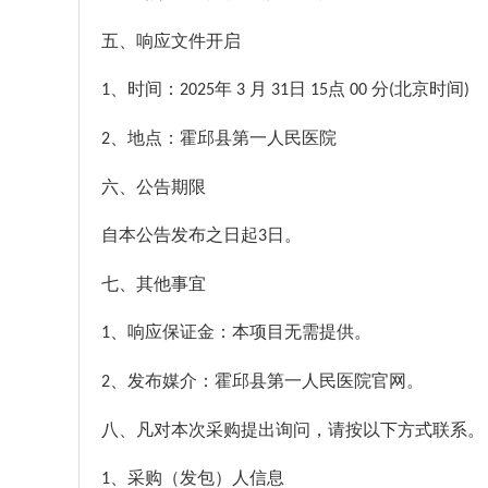
五、响应文件开启
、时间：
年
月
日
点
分
北京时间
1
202
5
3
31
15
00
(
)
、地点：
霍邱县第一人民医院
2
六、公告期限
自本公告发布之日起
日。
3
七、其他事宜
、响应保证金：本项目无需提供。
1
、发布媒介：霍邱县第一人民医院官网。
2
八、凡对本次采购提出询问，请按以下方式联系。
、采购（发包）人信息
1