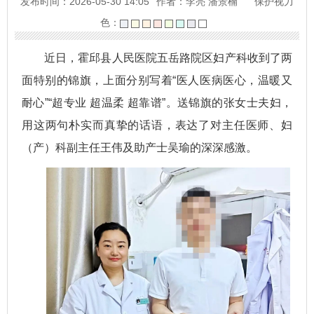
发布时间：2026-05-30 14:05
作者：李亮 潘景楠
保护视力
色：
近日，霍邱县人民医院五岳路院区妇产科收到了两
面特别的锦旗，上面分别写着“医人医病医心，温暖又
耐心”“超专业 超温柔 超靠谱”。送锦旗的张女士夫妇，
用这两句朴实而真挚的话语，表达了对主任医师、妇
（产）科副主任王伟及助产士吴瑜的深深感激。