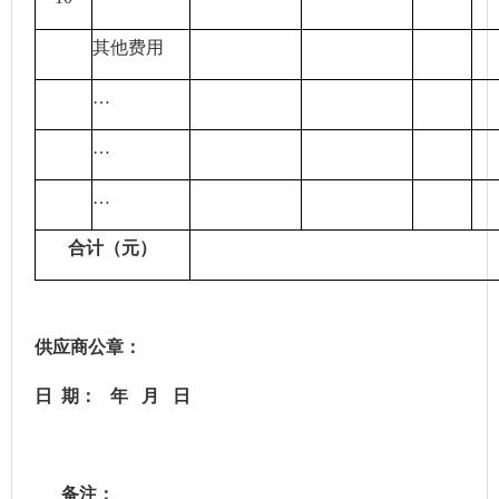
其他费用
…
…
…
合计（元）
供应商公章
：
日
期：
年
月
日
备注：