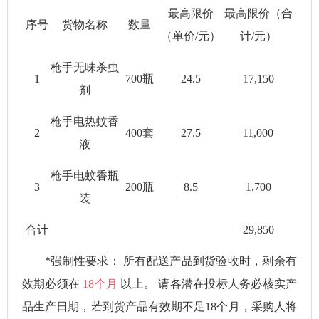
最高限价
最高限价（合
序号
货物名称
数量
（单价
/
元）
计
/
元）
枪手无味杀虫
1
700
瓶
24.5
17,150
剂
枪手电热蚊香
2
400
套
27.5
11,000
液
枪手电蚊香瓶
3
200
瓶
8.5
1,700
装
合计
29,850
*
强制性要求：
所有配送产品到货验收时，剩余有
效期必须在
18
个月
以上。
请各潜在投标人务必核实产
品生产日期，若到货产品有效期不足
18
个月，采购人将